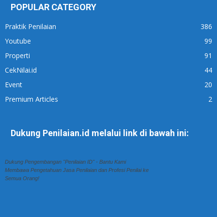
POPULAR CATEGORY
Praktik Penilaian
386
Youtube
99
Properti
91
CekNilai.id
44
Event
20
Premium Articles
2
Dukung Penilaian.id melalui link di bawah ini:
Dukung Pengembangan "Penilaian ID" - Bantu Kami
Membawa Pengetahuan Jasa Penilaian dan Profesi Penilai ke
Semua Orang!