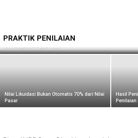
Agar Proses Appraisal Tidak Bolak-Balik,
Siapkan 7 Data Ini
PRAKTIK PENILAIAN
Asti Widyahari
-
August 7, 2026
Nilai Likuidasi Bukan Otomatis 70% dari Nilai
Hasil Pen
Pasar
Penilaia