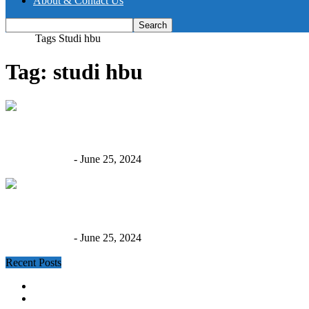
About & Contact Us
Home
Tags
Studi hbu
Tag: studi hbu
Studi Penggunaan Tertinggi dan Terbaik (Studi HBU)
Asti Widyahari
-
June 25, 2024
0
Studi HBU: Uji HBU (Bagian II)
Asti Widyahari
-
June 25, 2024
0
Recent Posts
Nilai Likuidasi Bukan Otomatis 70% dari Nilai Pasar
Hasil Penilaian Tahun Ini Berbeda dari Penilaian Sebelumnya?