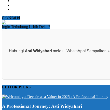
Tanah Naik, tetapi Nilai Bangunan Turun?
Bangunan Bertambah Luas, tetapi Nilainya Justru Turun
Dekat Rencana Stasiun Belum Tentu Mendapat Insentif Penin
CekNilai.id
Ingin Terhubung Lebih Dekat?
Hubungi
Asti Widyahari
melalui WhatsApp! Sampaikan kebu
EDITOR PICKS
A Professional Journey: Asti Widyahari