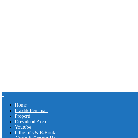
Home
Praktik Penilaian
Properti
Download Area
Youtube
Infografis & E-Book