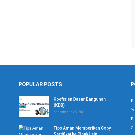
POPULAR POSTS
P
Koefisien Dasar Bangunan
Pr
(KDB)
Y
September 25, 2021
Pr
Ce
Tips Aman Memberikan Copy
Sertifikat ke Pihak Lain