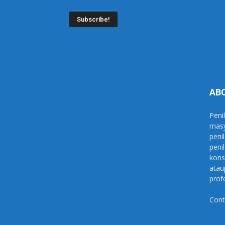
AB
Peni
masy
peni
peni
kons
atau
profe
Cont