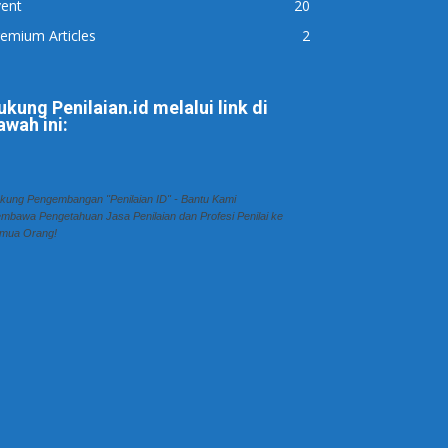
vent
20
emium Articles
2
ukung Penilaian.id melalui link di
awah ini:
kung Pengembangan "Penilaian ID" - Bantu Kami
mbawa Pengetahuan Jasa Penilaian dan Profesi Penilai ke
mua Orang!