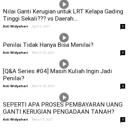
Nilai Ganti Kerugian untuk LRT Kelapa Gading
Tinggi Sekali??? vs Daerah...
Asti Widyahari
-
April 2, 2021
0
Penilai Tidak Hanya Bisa Menilai?
Asti Widyahari
-
March 23, 2021
0
[Q&A Series #04] Masih Kuliah Ingin Jadi
Penilai?
Asti Widyahari
-
March 18, 2021
0
SEPERTI APA PROSES PEMBAYARAN UANG
GANTI KERUGIAN PENGADAAN TANAH?
Asti Widyahari
-
March 9, 2021
0