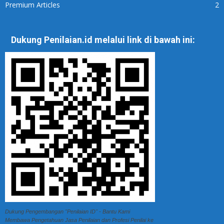
Premium Articles
2
Dukung Penilaian.id melalui link di bawah ini:
Dukung Pengembangan "Penilaian ID" - Bantu Kami
Membawa Pengetahuan Jasa Penilaian dan Profesi Penilai ke