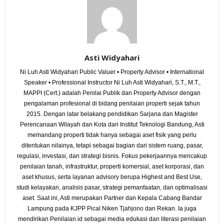
Asti Widyahari
Ni Luh Asti Widyahari Public Valuer • Property Advisor • International
Speaker • Professional Instructor Ni Luh Asti Widyahari, S.T., M.T.,
MAPPI (Cert.) adalah Penilai Publik dan Property Advisor dengan
pengalaman profesional di bidang penilaian properti sejak tahun
2015. Dengan latar belakang pendidikan Sarjana dan Magister
Perencanaan Wilayah dan Kota dari Institut Teknologi Bandung, Asti
memandang properti tidak hanya sebagai aset fisik yang perlu
ditentukan nilainya, tetapi sebagai bagian dari sistem ruang, pasar,
regulasi, investasi, dan strategi bisnis. Fokus pekerjaannya mencakup
penilaian tanah, infrastruktur, properti komersial, aset korporasi, dan
aset khusus, serta layanan advisory berupa Highest and Best Use,
studi kelayakan, analisis pasar, strategi pemanfaatan, dan optimalisasi
aset. Saat ini, Asti merupakan Partner dan Kepala Cabang Bandar
Lampung pada KJPP Pical Niken Tjahjono dan Rekan. Ia juga
mendirikan Penilaian.id sebagai media edukasi dan literasi penilaian