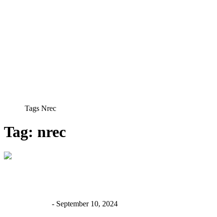
Home
Tags
Nrec
Tag: nrec
Asti Widyahari’s Insightful Contribution at NREC
2024
Asti Widyahari
-
September 10, 2024
0