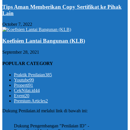
Tips Aman Memberikan Copy Sertifikat ke Pihak
Lain
October 7, 2022
Koefisien Lantai Bangunan (KLB)
September 28, 2021
POPULAR CATEGORY
Praktik Penilaian
385
Youtube
99
Properti
91
CekNilai.id
44
Event
20
Premium Articles
2
Dukung Penilaian.id melalui link di bawah ini:
Dukung Pengembangan "Penilaian ID" -