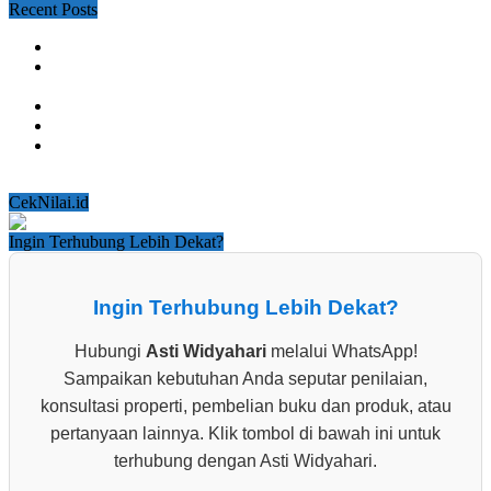
Recent Posts
Nilai Likuidasi Bukan Otomatis 70% dari Nilai Pasar
Hasil Penilaian Tahun Ini Berbeda dari Penilaian
Sebelumnya?
Tanah Naik, tetapi Nilai Bangunan Turun?
Bangunan Bertambah Luas, tetapi Nilainya Justru Turun
Dekat Rencana Stasiun Belum Tentu Mendapat Insentif
Peningkatan KLB
CekNilai.id
Ingin Terhubung Lebih Dekat?
Ingin Terhubung Lebih Dekat?
Hubungi
Asti Widyahari
melalui WhatsApp!
Sampaikan kebutuhan Anda seputar penilaian,
konsultasi properti, pembelian buku dan produk, atau
pertanyaan lainnya. Klik tombol di bawah ini untuk
terhubung dengan Asti Widyahari.