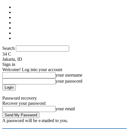
Home
Praktik Penilaian
Properti
Download Area
Youtube
Infografis & E-Book
About & Contact Us
Search
34
C
Jakarta, ID
Sign in
Welcome! Log into your account
your username
your password
Forgot your password? Get help
Password recovery
Recover your password
your email
A password will be e-mailed to you.
Penilaian.id