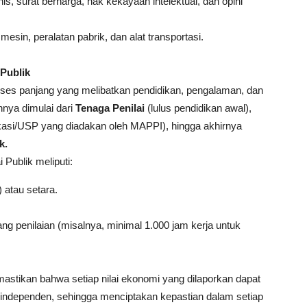
is, surat berharga, hak kekayaan intelektual, dan opini
sin, peralatan pabrik, dan alat transportasi.
 Publik
oses panjang yang melibatkan pendidikan, pengalaman, dan
nya dimulai dari
Tenaga Penilai
(lulus pendidikan awal),
ifikasi/USP yang diadakan oleh MAPPI), hingga akhirnya
k.
 Publik meliputi:
 atau setara.
ang penilaian (misalnya, minimal 1.000 jam kerja untuk
emastikan bahwa setiap nilai ekonomi yang dilaporkan dapat
 independen, sehingga menciptakan kepastian dalam setiap