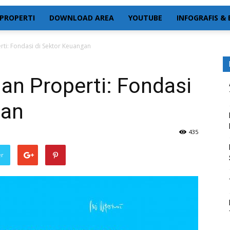
PROPERTI
DOWNLOAD AREA
YOUTUBE
INFOGRAFIS &
rti: Fondasi di Sektor Keuangan
an Properti: Fondasi
gan
435
er