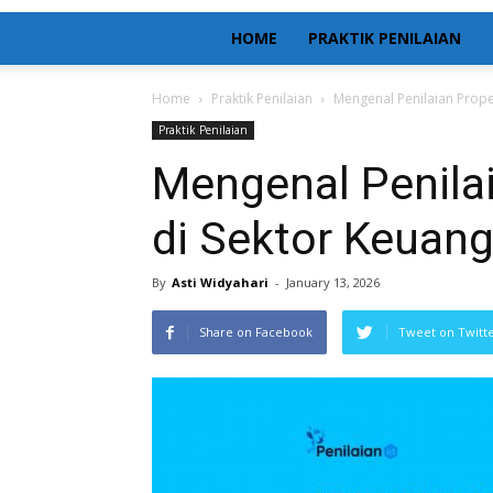
HOME
PRAKTIK PENILAIAN
Home
Praktik Penilaian
Mengenal Penilaian Prope
Praktik Penilaian
Mengenal Penilai
di Sektor Keuan
By
Asti Widyahari
-
January 13, 2026
Share on Facebook
Tweet on Twitt