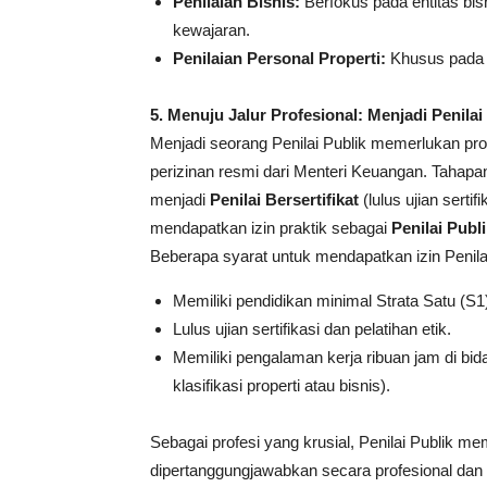
Penilaian Bisnis:
Berfokus pada entitas bisn
kewajaran.
Penilaian Personal Properti:
Khusus pada me
5. Menuju Jalur Profesional: Menjadi Penilai
Menjadi seorang Penilai Publik memerlukan pr
perizinan resmi dari Menteri Keuangan.
Tahapan
menjadi
Penilai Bersertifikat
(lulus ujian sert
mendapatkan izin praktik sebagai
Penilai Publi
Beberapa syarat untuk mendapatkan izin Penilai
Memiliki pendidikan minimal Strata Satu (S1)
Lulus ujian sertifikasi dan pelatihan etik.
Memiliki pengalaman kerja ribuan jam di bid
klasifikasi properti atau bisnis).
Sebagai profesi yang krusial, Penilai Publik m
dipertanggungjawabkan secara profesional dan