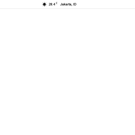
C
28.4
Jakarta, ID